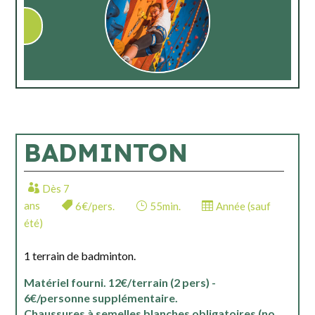
BADMINTON
Dès 7
ans
6€/pers.
55min.
Année (sauf
été)
1 terrain de badminton.
Matériel fourni. 12€/terrain (2 pers) -
6€/personne supplémentaire.
Chaussures à semelles blanches obligatoires (no