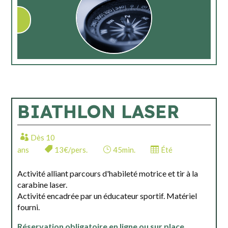
BIATHLON LASER
Dès 10
ans
13€/pers.
45min.
Été
Activité alliant parcours d'habileté motrice et tir à la
carabine laser.
Activité encadrée par un éducateur sportif. Matériel
fourni.
Réservation obligatoire en ligne ou sur place.